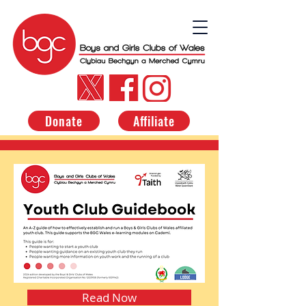
Donate
Affiliate
Read Now