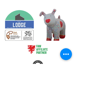
HQ - c/o Treforest Boys and Girls Club, Queen Street,
Treforest, Pontypridd, CF37 1RN
The Lodge - Heol Dewi Sant,
Bettws, Bridgend CF32 8TA