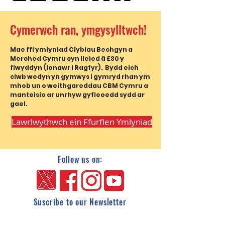
Cymerwch ran, ymgysylltwch!
Mae ffi ymlyniad Clybiau Bechgyn a
Merched Cymru cyn lleied â £30 y
flwyddyn (Ionawr i Ragfyr). Bydd eich
clwb wedyn yn gymwys i gymryd rhan ym
mhob un o weithgareddau CBM Cymru a
manteisio ar unrhyw gyfleoedd sydd ar
gael.
Lawrlwythwch ein Ffurflen Ymlyniad
Follow us on:
Suscribe to our Newsletter