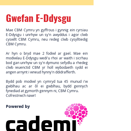
Gwefan E-Ddysgu
Mae CBM Cymru yn gyffrous i gynnig ein cyrsiau
E-Ddysgu i unrhyw un sy'n awyddus i agor clwb
cyswllt CBM Cymru, neu redeg clwb cysylltiedig
CBM Cymru.
Ar hyn o bryd mae 2 fodiwl ar gael. Mae ein
modiwlau E-Ddysgu wedi'u rhoi ar waith i sicrhau
bod gan unrhyw un sy'n dymuno sefydlu a rhedeg
clwb ieuenctid CBM yr holl wybodaeth sydd ei
angen arnynt i wneud hynny'n ddidrafferth.
Bydd pob modiwl yn cymryd tua 45 munud i'w
gwblhau ac ar ôl ei gwblhau, bydd gennych
fynediad at gymorth gennym ni, CBM Cymru.
Cofrestrwch nawr!
Powered by