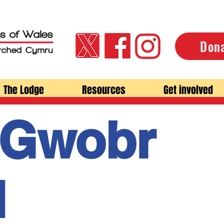
Don
The Lodge
Resources
Get involved
Gwobr
d