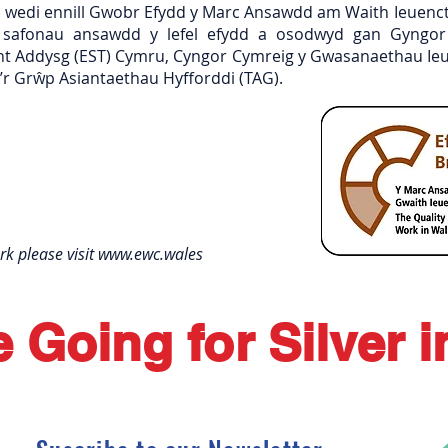
od wedi ennill Gwobr Efydd y Marc Ansawdd am Waith Ieuen
ni safonau ansawdd y lefel efydd a osodwyd gan Gyngo
nt Addysg (EST) Cymru, Cyngor Cymreig y Gwasanaethau Ie
’r Grŵp Asiantaethau Hyfforddi (TAG).
k please visit
www.ewc.wales
 Going for Silver i