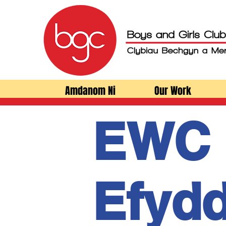
Amdanom Ni
Our Work
EWC 
Efyd