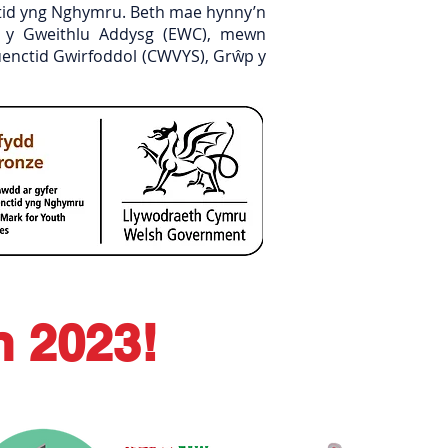
ctid yng Nghymru. Beth mae hynny’n
r y Gweithlu Addysg (EWC), mewn
uenctid Gwirfoddol (CWVYS), Grŵp y
n 2023!