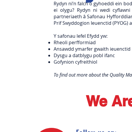
Rydyn ni’n falch o gyhoeddi ein b
ei olygu? Rydyn ni wedi cyflaw
partneriaeth â Safonau Hyfforddia
Prif Swyddogion Ieuenctid (PYOG) a
Y safonau lefel Efydd yw:
Rheoli perfformiad
Ansawdd ymarfer gwaith ieuenctid
Dysgu a datblygu pobl ifanc
Gofynion cyfreithiol
To find out more about the Quality Mar
We Are